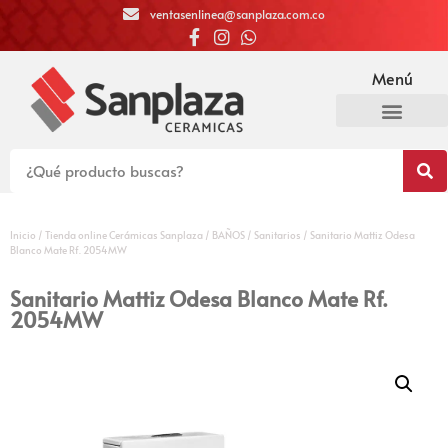
ventasenlinea@sanplaza.com.co
Menú
Inicio
/
Tienda online Cerámicas Sanplaza
/
BAÑOS
/
Sanitarios
/ Sanitario Mattiz Odesa
Blanco Mate Rf. 2054MW
Sanitario Mattiz Odesa Blanco Mate Rf.
2054MW