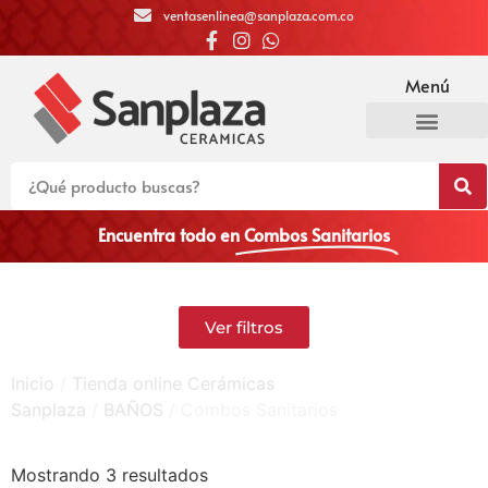
ventasenlinea@sanplaza.com.co
Menú
Encuentra todo en
Combos Sanitarios
Ver filtros
Inicio
/
Tienda online Cerámicas
Sanplaza
/
BAÑOS
/ Combos Sanitarios
Mostrando 3 resultados