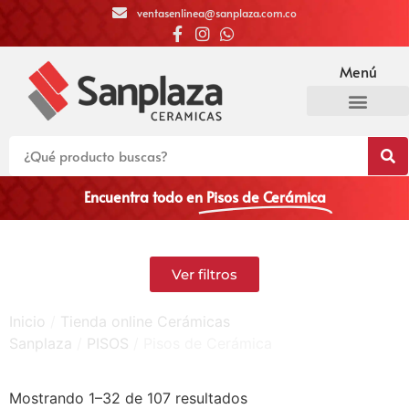
ventasenlinea@sanplaza.com.co
Menú
Encuentra todo en
Pisos de Cerámica
Ver filtros
Inicio
/
Tienda online Cerámicas
Sanplaza
/
PISOS
/ Pisos de Cerámica
Mostrando 1–32 de 107 resultados