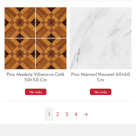
Piso Madera Villanova Café
Piso Marmol Nazaret 60×60
50×50 Cm
Cm
Ver más
Ver más
1
2
3
4
→