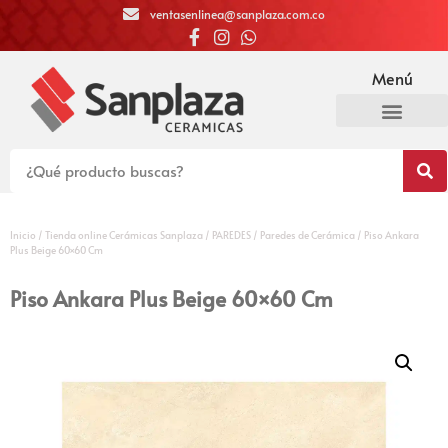
ventasenlinea@sanplaza.com.co
Menú
Inicio
/
Tienda online Cerámicas Sanplaza
/
PAREDES
/
Paredes de Cerámica
/ Piso Ankara
Plus Beige 60×60 Cm
Piso Ankara Plus Beige 60×60 Cm