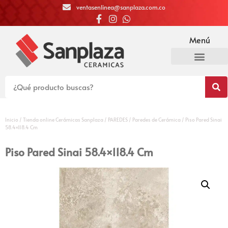
ventasenlinea@sanplaza.com.co
Menú
Inicio
/
Tienda online Cerámicas Sanplaza
/
PAREDES
/
Paredes de Cerámica
/ Piso Pared Sinai
58.4×118.4 Cm
Piso Pared Sinai 58.4×118.4 Cm