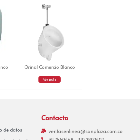
anco
Orinal Comercio Blanco
Ver más
Contacto
to de datos
ventasenlinea@sanplaza.com.co
311 7460448 - 310 2802402