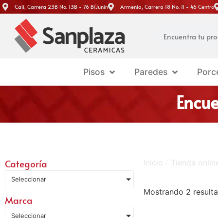
Cali, Carrera 23B No. 13B - 76 B/Junin
Armenia, Carrera 18 No. 11 - 45 Centro
Pisos
Paredes
Porc
Encue
Categoría
Inicio
/
Tienda onli
Seleccionar
Mostrando 2 result
Marca
Seleccionar