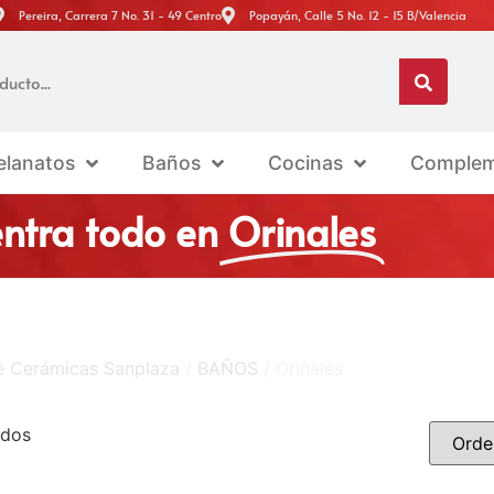
Pereira, Carrera 7 No. 31 - 49 Centro
Popayán, Calle 5 No. 12 - 15 B/Valencia
elanatos
Baños
Cocinas
Complem
ntra todo en
Orinales
ne Cerámicas Sanplaza
/
BAÑOS
/ Orinales
ados