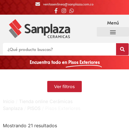
ventasenlinea@sanplaza.com.co
Menú
Encuentra todo en
Pisos Exteriores
Ver filtros
Inicio
/
Tienda online Cerámicas
Sanplaza
/
PISOS
/ Pisos Exteriores
Mostrando 21 resultados