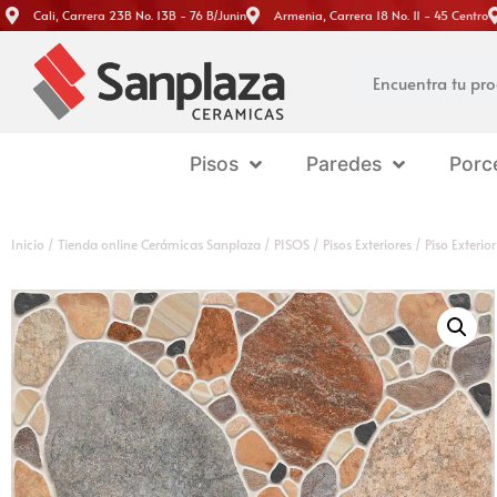
Cali, Carrera 23B No. 13B - 76 B/Junin
Armenia, Carrera 18 No. 11 - 45 Centro
Pisos
Paredes
Porc
Inicio
/
Tienda online Cerámicas Sanplaza
/
PISOS
/
Pisos Exteriores
/ Piso Exteri