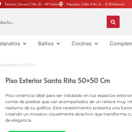
Pereira, Carrera 7 No. 31 - 49 Centro
Popayán, Calle 5 No. 12 - 15 B/Valencia
elanatos
Baños
Cocinas
Complem
or Santa Rita 50×50 Cm
Piso Exterior Santa Rita 50×50 Cm
Piso cerámica ideal para ser instalado en tus espacios exteri
cortes de piedras que van acompañados de un relieve muy int
realismo de su gráfica. Este revestimiento presenta una fusió
creando un mosaico visualmente atractivo que transforma cua
de elegancia.