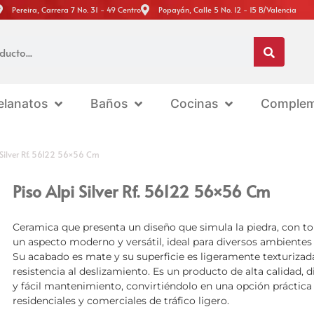
Pereira, Carrera 7 No. 31 - 49 Centro
Popayán, Calle 5 No. 12 - 15 B/Valencia
elanatos
Baños
Cocinas
Complem
 Silver Rf. 56122 56×56 Cm
Piso Alpi Silver Rf. 56122 56×56 Cm
Ceramica que presenta un diseño que simula la piedra, con to
un aspecto moderno y versátil, ideal para diversos ambientes i
Su acabado es mate y su superficie es ligeramente texturizada
resistencia al deslizamiento. Es un producto de alta calidad, 
y fácil mantenimiento, convirtiéndolo en una opción práctica 
residenciales y comerciales de tráfico ligero.