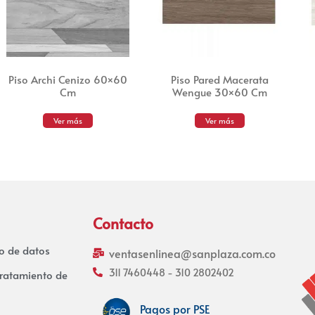
Piso Archi Cenizo 60×60
Piso Pared Macerata
Cm
Wengue 30×60 Cm
Ver más
Ver más
Contacto
to de datos
ventasenlinea@sanplaza.com.co
311 7460448 - 310 2802402
tratamiento de
Pagos por PSE