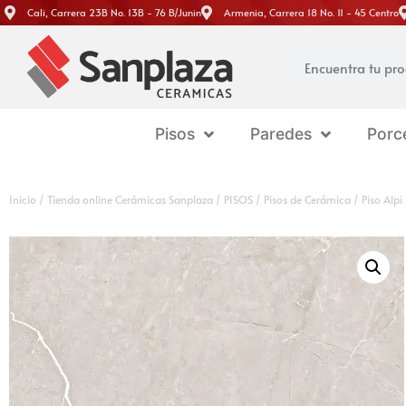
Cali, Carrera 23B No. 13B - 76 B/Junin
Armenia, Carrera 18 No. 11 - 45 Centro
Pisos
Paredes
Porc
Inicio
/
Tienda online Cerámicas Sanplaza
/
PISOS
/
Pisos de Cerámica
/ Piso Alpi