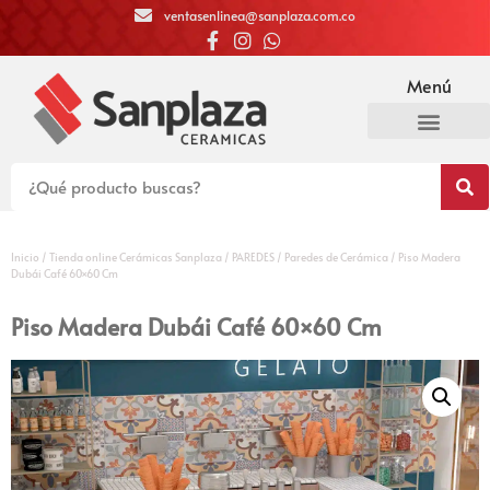
ventasenlinea@sanplaza.com.co
Menú
Inicio
/
Tienda online Cerámicas Sanplaza
/
PAREDES
/
Paredes de Cerámica
/ Piso Madera
Dubái Café 60×60 Cm
Piso Madera Dubái Café 60×60 Cm