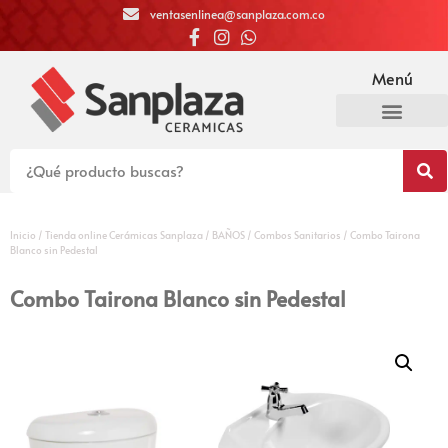
ventasenlinea@sanplaza.com.co
Menú
Inicio
/
Tienda online Cerámicas Sanplaza
/
BAÑOS
/
Combos Sanitarios
/ Combo Tairona
Blanco sin Pedestal
Combo Tairona Blanco sin Pedestal