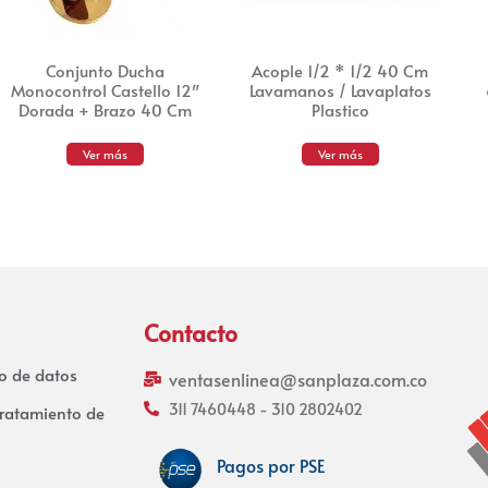
Conjunto Ducha
Acople 1/2 * 1/2 40 Cm
Monocontrol Castello 12″
Lavamanos / Lavaplatos
Dorada + Brazo 40 Cm
Plastico
Ver más
Ver más
Contacto
to de datos
ventasenlinea@sanplaza.com.co
311 7460448 - 310 2802402
tratamiento de
Pagos por PSE