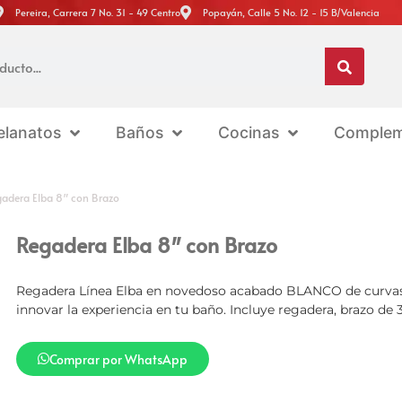
Pereira, Carrera 7 No. 31 - 49 Centro
Popayán, Calle 5 No. 12 - 15 B/Valencia
elanatos
Baños
Cocinas
Complem
adera Elba 8″ con Brazo
Regadera Elba 8″ con Brazo
Regadera Línea Elba en novedoso acabado BLANCO de curvas 
innovar la experiencia en tu baño. Incluye regadera, brazo de
Comprar por WhatsApp