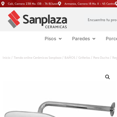
Cali, Carrera 23B No. 13B - 76 B/Junin
Armenia, Carrera 18 No. 11 - 45 Centro
Pisos
Paredes
Porc
Inicio
/
Tienda online Cerámicas Sanplaza
/
BAÑOS
/
Griferías
/
Para Ducha
/ Reg