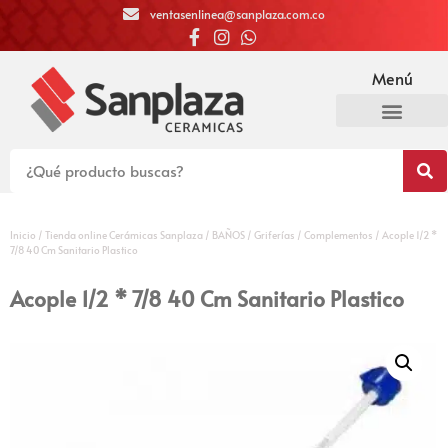
ventasenlinea@sanplaza.com.co
Menú
Inicio
/
Tienda online Cerámicas Sanplaza
/
BAÑOS
/
Griferías
/
Complementos
/ Acople 1/2 *
7/8 40 Cm Sanitario Plastico
Acople 1/2 * 7/8 40 Cm Sanitario Plastico