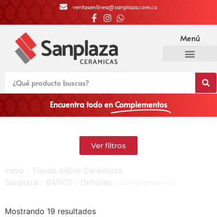
ventasenlinea@sanplaza.com.co
Menú
Encuentra todo en
Complementos
Ver filtros
Inicio
/
Tienda online Cerámicas
Sanplaza
/
BAÑOS
/
Griferías
/ Complementos
Mostrando 19 resultados