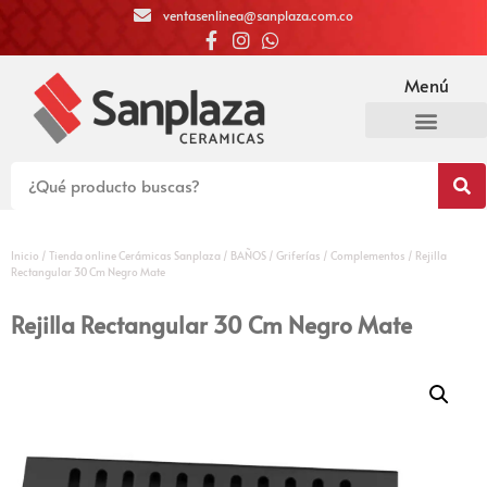
ventasenlinea@sanplaza.com.co
Menú
Inicio
/
Tienda online Cerámicas Sanplaza
/
BAÑOS
/
Griferías
/
Complementos
/ Rejilla
Rectangular 30 Cm Negro Mate
Rejilla Rectangular 30 Cm Negro Mate