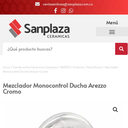
ventasenlinea@sanplaza.com.co
Menú
Inicio
/
Tienda online Cerámicas Sanplaza
/
BAÑOS
/
Griferías
/
Para Ducha
/ Mezclador
Monocontrol Ducha Arezzo Cromo
Mezclador Monocontrol Ducha Arezzo
Cromo