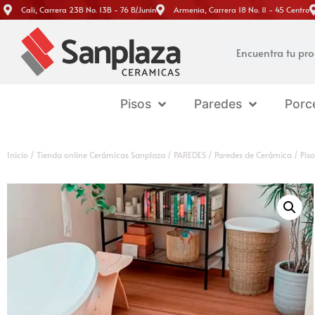
Cali, Carrera 23B No. 13B - 76 B/Junin
Armenia, Carrera 18 No. 11 - 45 Centro
Pisos
Paredes
Porc
Inicio
/
Tienda online Cerámicas Sanplaza
/
PAREDES
/
Paredes de Cerámica
/ Piso