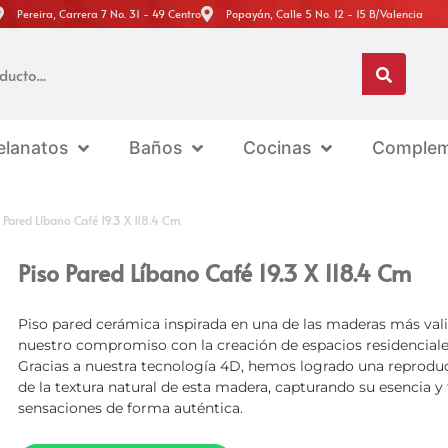
Pereira, Carrera 7 No. 31 - 49 Centro
Popayán, Calle 5 No. 12 - 15 B/Valencia
elanatos
Baños
Cocinas
Complem
 Pared Líbano Café 19.3 X 118.4 Cm
Piso Pared Líbano Café 19.3 X 118.4 Cm
Piso pared cerámica inspirada en una de las maderas más vali
nuestro compromiso con la creación de espacios residenciale
Gracias a nuestra tecnología 4D, hemos logrado una reprodu
de la textura natural de esta madera, capturando su esencia y
sensaciones de forma auténtica.