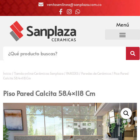
ventasenlinea@sanplaza.com.co
Menú
Inicio
/
Tienda online Cerámicas Sanplaza
/
PAREDES
/
Paredes de Cerámica
/ Piso Pared
Calcita 58.4×118 Cm
Piso Pared Calcita 58.4×118 Cm