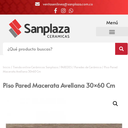
ventasenlinea@sanplaza.com.co
Menú
Inicio
/
Tienda online Cerámicas Sanplaza
/
PAREDES
/
Paredes de Cerámica
/ Piso Pared
Macerata Avellana 30×60 Cm
Piso Pared Macerata Avellana 30×60 Cm