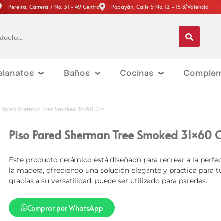
Pereira, Carrera 7 No. 31 - 49 Centro
Popayán, Calle 5 No. 12 - 15 B/Valencia
elanatos
Baños
Cocinas
Complem
o Pared Sherman Tree Smoked 31×60 Cm
Piso Pared Sherman Tree Smoked 31×60 
Este producto cerámico está diseñado para recrear a la perfecc
la madera, ofreciendo una solución elegante y práctica para t
gracias a su versatilidad, puede ser utilizado para paredes.
Comprar por WhatsApp