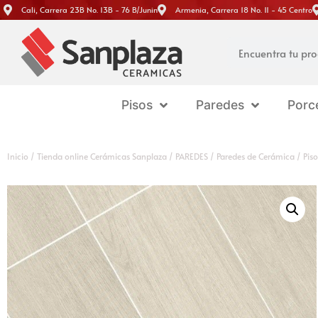
Cali, Carrera 23B No. 13B - 76 B/Junin
Armenia, Carrera 18 No. 11 - 45 Centro
Pisos
Paredes
Porc
Inicio
/
Tienda online Cerámicas Sanplaza
/
PAREDES
/
Paredes de Cerámica
/ Pis