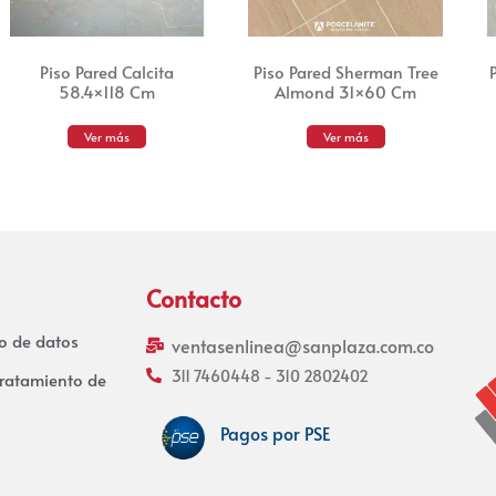
Piso Pared Calcita
Piso Pared Sherman Tree
58.4×118 Cm
Almond 31×60 Cm
Ver más
Ver más
Contacto
to de datos
ventasenlinea@sanplaza.com.co
311 7460448 - 310 2802402
tratamiento de
Pagos por PSE