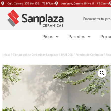
Cali, Carrera 23B No. 13B - 76 B/Junin
Armenia, Carrera 18 No. 11 - 45 Centro
Pisos
Paredes
Porc
Inicio
/
Tienda online Cerámicas Sanplaza
/
PAREDES
/
Paredes de Cerámica
/ Pis