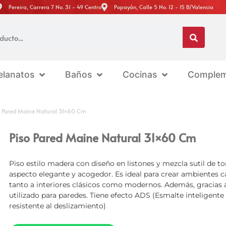
Pereira, Carrera 7 No. 31 - 49 Centro
Popayán, Calle 5 No. 12 - 15 B/Valencia
elanatos
Baños
Cocinas
Complem
o Pared Maine Natural 31×60 Cm
Piso Pared Maine Natural 31×60 Cm
Piso estilo madera con diseño en listones y mezcla sutil de t
aspecto elegante y acogedor. Es ideal para crear ambientes cá
tanto a interiores clásicos como modernos. Además, gracias a
utilizado para paredes. Tiene efecto ADS (Esmalte inteligente
resistente al deslizamiento)