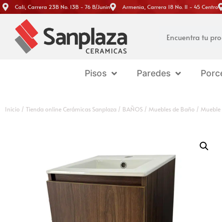
Cali, Carrera 23B No. 13B - 76 B/Junin
Armenia, Carrera 18 No. 11 - 45 Centro
Pisos
Paredes
Porc
Inicio
/
Tienda online Cerámicas Sanplaza
/
BAÑOS
/
Muebles de Baño
/ Mueble