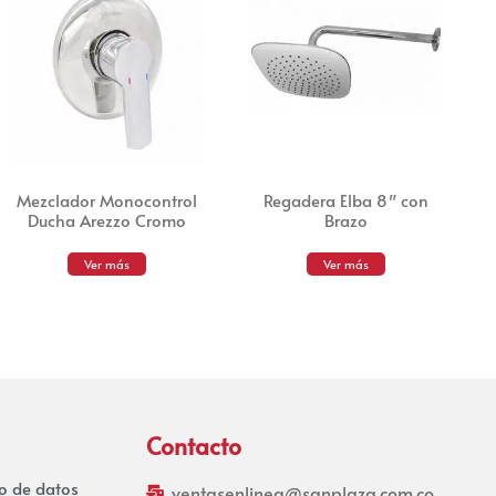
Mezclador Monocontrol
Regadera Elba 8″ con
Ducha Arezzo Cromo
Brazo
Ver más
Ver más
Contacto
to de datos
ventasenlinea@sanplaza.com.co