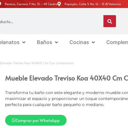
Pereira, Carrera 7 No. 31 - 49 Centro
Popayán, Calle 5 No. 12 - 15 B/Valencia
elanatos
Baños
Cocinas
Complem
 Elevado Treviso Koa 40X40 Cm Con Lavamanos
Mueble Elevado Treviso Koa 40X40 Cm 
Transforma tu baño con este elegante y moderno mueble co
maximizar el espacio y proporcionar un toque contemporáneo
perfecta para cualquier baño pequeño o mediano.
Comprar por WhatsApp