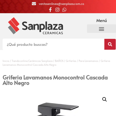
ventasenlinea@sanplaza.com.co
Menú
Inicio
/
Tienda online Cerámicas Sanplaza
/
BAÑOS
/
Griferías
/
Para Lavamanos
/ Griferia
Lavamanos Monocontrol Cascada Alto Negro
Griferia Lavamanos Monocontrol Cascada
Alto Negro