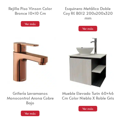
Rejilla Piso Vinson Color
Esquinero Metálico Doble
Bronce 10×10 Cm
Coy Rf. B012 200x200x320
mm
Ver más
Ver más
Grifería Lavamanos
Mueble Elevado Turin 60×46
Monocontrol Arona Cobre
Cm Color Niebla X Roble Gris
Bajo
Ver más
Ver más