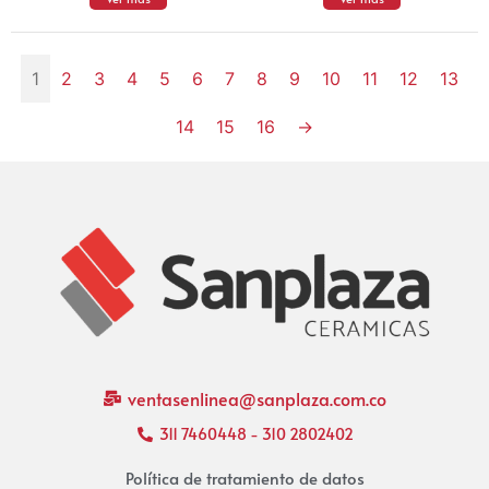
1
2
3
4
5
6
7
8
9
10
11
12
13
14
15
16
→
ventasenlinea@sanplaza.com.co
311 7460448 - 310 2802402
Política de tratamiento de datos