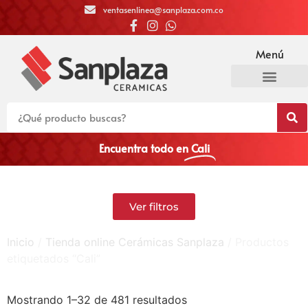
ventasenlinea@sanplaza.com.co
Menú
Encuentra todo en
Cali
Ver filtros
Inicio
/
Tienda online Cerámicas Sanplaza
/ Productos
etiquetados “Cali”
Mostrando 1–32 de 481 resultados