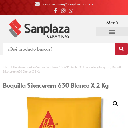
ventasenlinea@sanplaza.com.co
Menú
Inicio
/
Tienda online Cerámicas Sanplaza
/
COMPLEMENTOS
/
Pegantes y Fraguas
/ Boquilla
Sikaceram 630 Blanco X 2 Kg
Boquilla Sikaceram 630 Blanco X 2 Kg