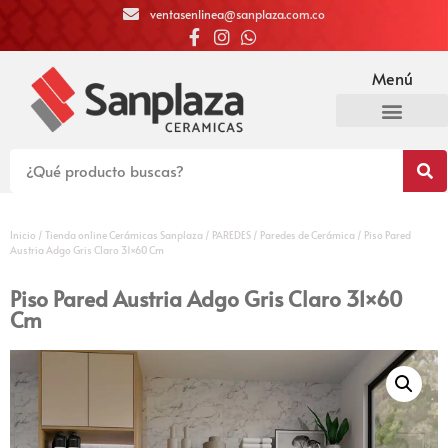
ventasenlinea@sanplaza.com.co
Menú
Inicio
/
Tienda online Cerámicas Sanplaza
/
PAREDES
/
Paredes de Cerámica
/ Piso Pared
Austria Adgo Gris Claro 31×60 Cm
Piso Pared Austria Adgo Gris Claro 31×60
Cm