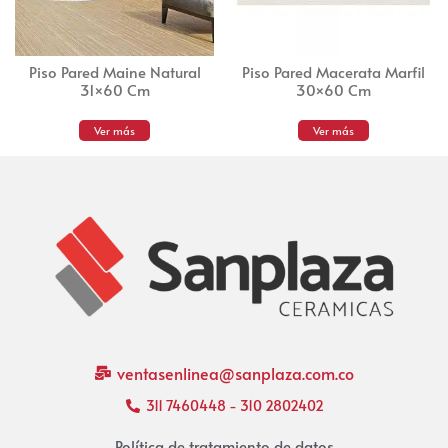
Piso Pared Maine Natural
Piso Pared Macerata Marfil
31×60 Cm
30×60 Cm
Ver más
Ver más
ventasenlinea@sanplaza.com.co
311 7460448 - 310 2802402
Política de tratamiento de datos