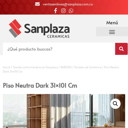
ventasenlinea@sanplaza.com.co
Menú
Inicio
/
Tienda online Cerámicas Sanplaza
/
PAREDES
/
Paredes de Cerámica
/ Piso Neutra
Dark 31×101 Cm
Piso Neutra Dark 31×101 Cm