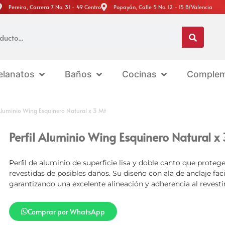
Pereira, Carrera 7 No. 31 - 49 Centro
Popayán, Calle 5 No. 12 - 15 B/Valencia
elanatos
Baños
Cocinas
Complem
 Aluminio Wing Esquinero Natural x 3 Mt
Perfil Aluminio Wing Esquinero Natural x
Perﬁl de aluminio de superficie lisa y doble canto que proteg
revestidas de posibles daños. Su diseño con ala de anclaje faci
garantizando una excelente alineación y adherencia al revest
Comprar por WhatsApp