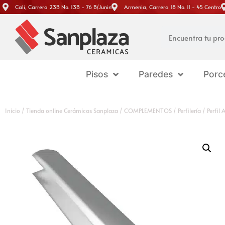
Cali, Carrera 23B No. 13B - 76 B/Junin
Armenia, Carrera 18 No. 11 - 45 Centro
Pisos
Paredes
Porc
Inicio
/
Tienda online Cerámicas Sanplaza
/
COMPLEMENTOS
/
Perfilería
/ Perfil