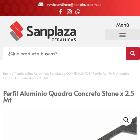
ventasenlinea@sanplaza.com.co
Menú
Inicio
/
Tienda online Cerámicas Sanplaza
/
COMPLEMENTOS
/
Perfilería
/ Perfil Aluminio
Quadra Concreto Stone x 2.5 Mt
Perfil Aluminio Quadra Concreto Stone x 2.5
Mt