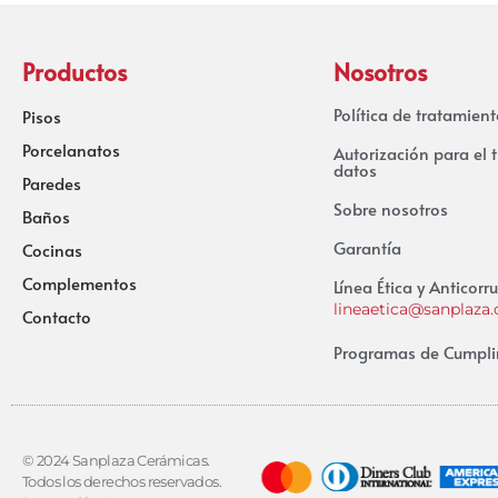
Productos
Nosotros
Política de tratamien
Pisos
Porcelanatos
Autorización para el 
datos
Paredes
Sobre nosotros
Baños
Garantía
Cocinas
Complementos
Línea Ética y Anticorr
lineaetica@sanplaza
Contacto
Programas de Cumpli
© 2024 Sanplaza Cerámicas.
Todos los derechos reservados.