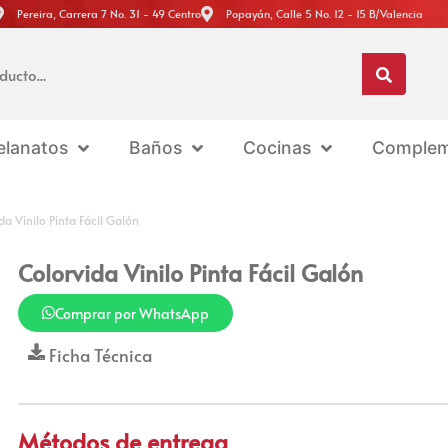
Pereira, Carrera 7 No. 31 - 49 Centro
Popayán, Calle 5 No. 12 - 15 B/Valencia
elanatos
Baños
Cocinas
Complem
da Vinilo Pinta Fácil Galón
Colorvida Vinilo Pinta Fácil Galón
Comprar por WhatsApp
Ficha Técnica
Métodos de entrega