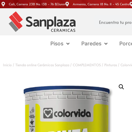
Cali, Carrera 23B No. 13B - 76 B/Junin
Armenia, Carrera 18 No. 11 - 45 Centro
Pisos
Paredes
Porc
Inicio
/
Tienda online Cerámicas Sanplaza
/
COMPLEMENTOS
/
Pinturas
/ Colorvi