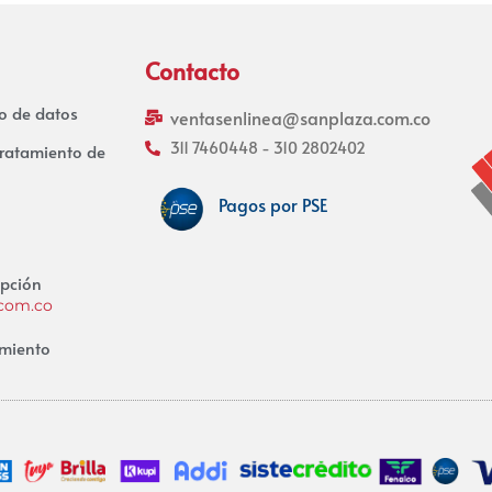
Contacto
to de datos
ventasenlinea@sanplaza.com.co
311 7460448 - 310 2802402
tratamiento de
Pagos por PSE
upción
.com.co
miento