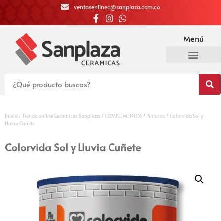
ventasenlinea@sanplaza.com.co
Menú
Inicio
/
Tienda online Cerámicas Sanplaza
/
COMPLEMENTOS
/
Pinturas
/ Colorvida Sol y
Lluvia Cuñete
Colorvida Sol y Lluvia Cuñete