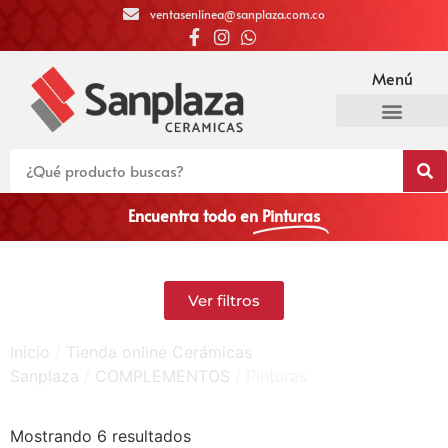
ventasenlinea@sanplaza.com.co
Menú
Encuentra todo en
Pinturas
Ver filtros
Inicio
/
Tienda online Cerámicas
Sanplaza
/
COMPLEMENTOS
/ Pinturas
Mostrando 6 resultados