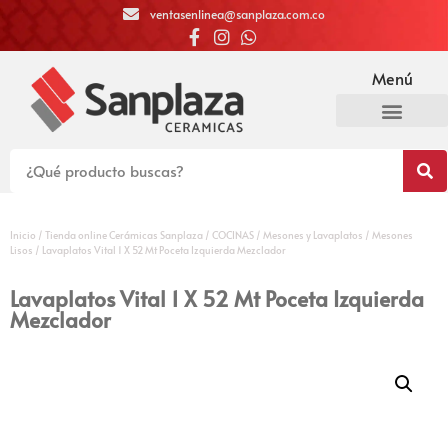
ventasenlinea@sanplaza.com.co
Menú
Inicio
/
Tienda online Cerámicas Sanplaza
/
COCINAS
/
Mesones y Lavaplatos
/
Mesones
Lisos
/ Lavaplatos Vital 1 X 52 Mt Poceta Izquierda Mezclador
Lavaplatos Vital 1 X 52 Mt Poceta Izquierda
Mezclador