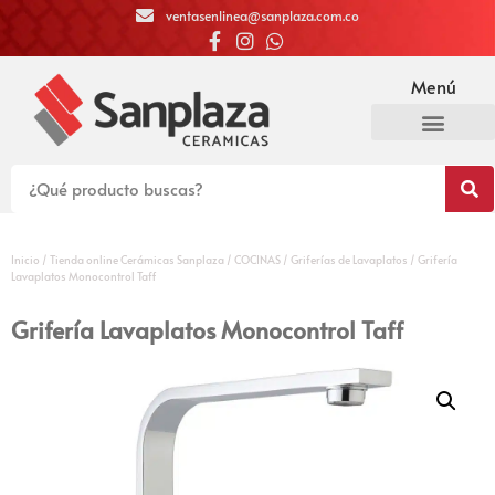
ventasenlinea@sanplaza.com.co
Menú
Inicio
/
Tienda online Cerámicas Sanplaza
/
COCINAS
/
Griferías de Lavaplatos
/ Grifería
Lavaplatos Monocontrol Taff
Grifería Lavaplatos Monocontrol Taff