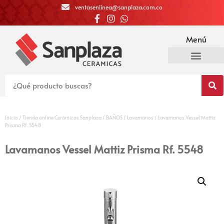
ventasenlinea@sanplaza.com.co
Menú
Inicio
/
Tienda online Cerámicas Sanplaza
/
BAÑOS
/
Lavamanos
/ Lavamanos Vessel Mattiz
Prisma Rf. 5548
Lavamanos Vessel Mattiz Prisma Rf. 5548