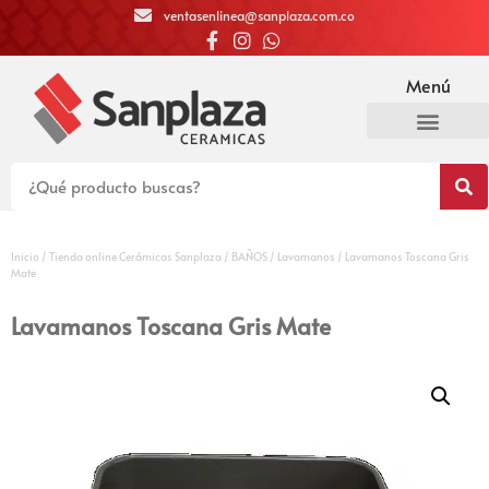
ventasenlinea@sanplaza.com.co
Menú
Inicio
/
Tienda online Cerámicas Sanplaza
/
BAÑOS
/
Lavamanos
/ Lavamanos Toscana Gris
Mate
Lavamanos Toscana Gris Mate