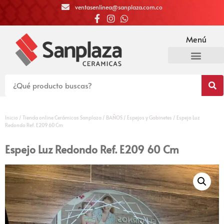
ventasenlinea@sanplaza.com.co
Menú
Inicio
/
Tienda online Cerámicas Sanplaza
/
BAÑOS
/
Espejos y Gabinetes
/ Espejo Luz
Redondo Ref. E209 60 Cm
Espejo Luz Redondo Ref. E209 60 Cm