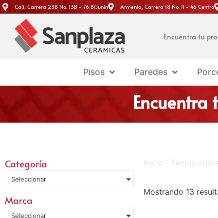
Cali, Carrera 23B No. 13B - 76 B/Junin
Armenia, Carrera 18 No. 11 - 45 Centro
Pisos
Paredes
Porc
Encuentra 
Categoría
Inicio
/
Tienda onli
Seleccionar
Mostrando 13 resul
Marca
Seleccionar