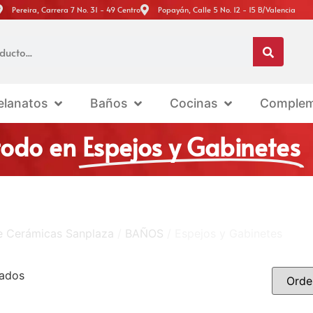
Pereira, Carrera 7 No. 31 - 49 Centro
Popayán, Calle 5 No. 12 - 15 B/Valencia
elanatos
Baños
Cocinas
Complem
todo en
Espejos y Gabinetes
ne Cerámicas Sanplaza
/
BAÑOS
/ Espejos y Gabinetes
tados