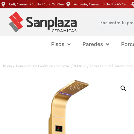
Cali, Carrera 23B No. 13B - 76 B/Junin
Armenia, Carrera 18 No. 11 - 45 Centro
Pisos
Paredes
Porc
Inicio
/
Tienda online Cerámicas Sanplaza
/
BAÑOS
/
Torres Ducha
/ Torreducha M