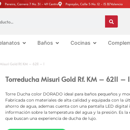
Pereira, Carrera 7 No. 31 - 49 Centro
Popayán, Calle 5 No. 12 - 15 B/Valencia
elanatos
Baños
Cocinas
Complem
isuri Gold Rf. KM – 6211 – 1
Torreducha Misuri Gold Rf. KM – 6211 – 1
Torre Ducha color DORADO ideal para baños pequeños y mod
Fabricada con materiales de alta calidad y equipada con la ú
ahorro de agua, ademas cuenta con una pantalla LED digital
información sobre la temperatura del agua y la presión. Es la 
que buscan una experiencia de ducha de lujo.