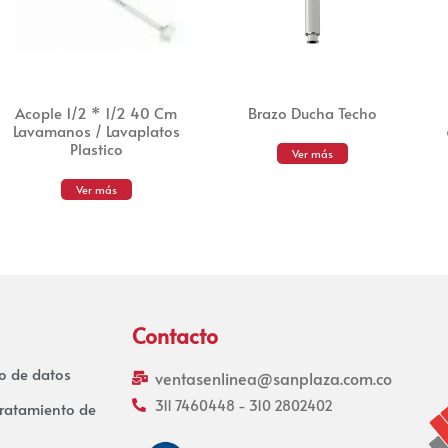
Acople 1/2 * 1/2 40 Cm
Brazo Ducha Techo
Lavamanos / Lavaplatos
Plastico
Ver más
Ver más
Contacto
to de datos
ventasenlinea@sanplaza.com.co
311 7460448 - 310 2802402
tratamiento de