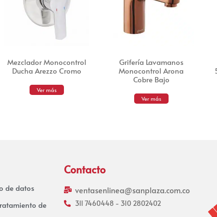
Mezclador Monocontrol
Grifería Lavamanos
Ducha Arezzo Cromo
Monocontrol Arona
Cobre Bajo
Ver más
Ver más
Contacto
to de datos
ventasenlinea@sanplaza.com.co
311 7460448 - 310 2802402
tratamiento de