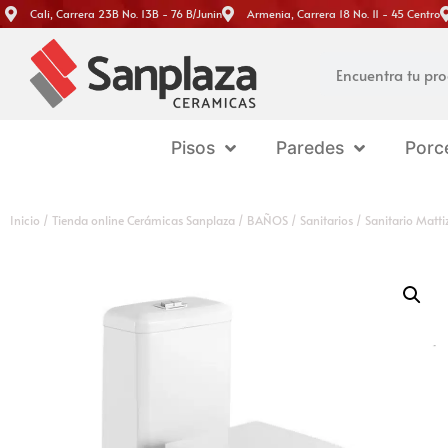
Cali, Carrera 23B No. 13B - 76 B/Junin
Armenia, Carrera 18 No. 11 - 45 Centro
Pisos
Paredes
Porc
Inicio
/
Tienda online Cerámicas Sanplaza
/
BAÑOS
/
Sanitarios
/ Sanitario Matti