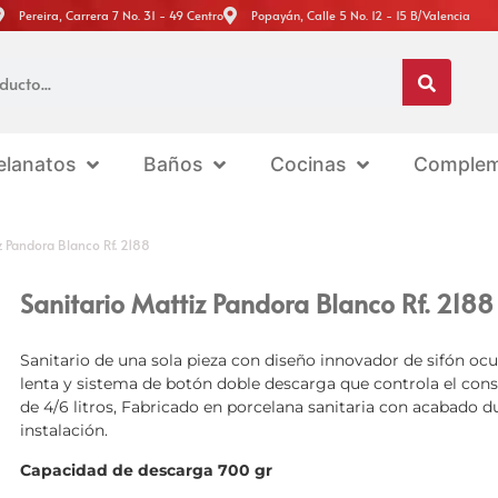
Pereira, Carrera 7 No. 31 - 49 Centro
Popayán, Calle 5 No. 12 - 15 B/Valencia
elanatos
Baños
Cocinas
Complem
z Pandora Blanco Rf. 2188
Sanitario Mattiz Pandora Blanco Rf. 2188
Sanitario de una sola pieza con diseño innovador de sifón ocu
lenta y sistema de botón doble descarga que controla el c
de 4/6 litros, Fabricado en porcelana sanitaria con acabado du
instalación.
Capacidad de descarga 700 gr