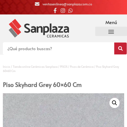
ventasenlinea@sanplaza.com.co
Menú
Inicio
/
Tienda online Cerámicas Sanplaza
/
PISOS
/
Pisos de Cerámica
/ Piso Skyhard Grey
60×60 Cm
Piso Skyhard Grey 60×60 Cm