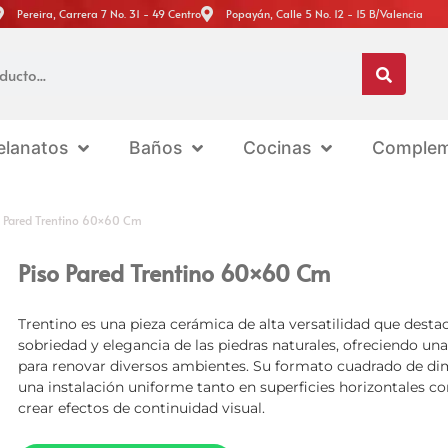
Pereira, Carrera 7 No. 31 - 49 Centro
Popayán, Calle 5 No. 12 - 15 B/Valencia
elanatos
Baños
Cocinas
Complem
o Pared Trentino 60×60 Cm
Piso Pared Trentino 60×60 Cm
Trentino es una pieza cerámica de alta versatilidad que destac
sobriedad y elegancia de las piedras naturales, ofreciendo un
para renovar diversos ambientes. Su formato cuadrado de dime
una instalación uniforme tanto en superficies horizontales co
crear efectos de continuidad visual.