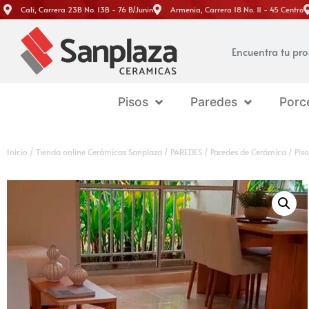
Cali, Carrera 23B No. 13B - 76 B/Junin
Armenia, Carrera 18 No. 11 - 45 Centro
Pisos
Paredes
Porc
Inicio
/
Tienda online Cerámicas Sanplaza
/
PAREDES
/
Paredes de Cerámica
/ Pis