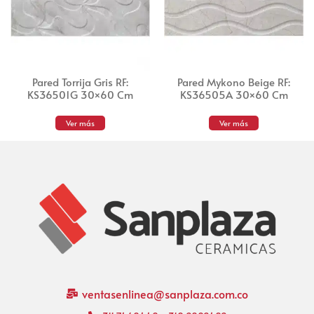
Pared Torrija Gris RF:
Pared Mykono Beige RF:
KS36501G 30×60 Cm
KS36505A 30×60 Cm
Ver más
Ver más
ventasenlinea@sanplaza.com.co