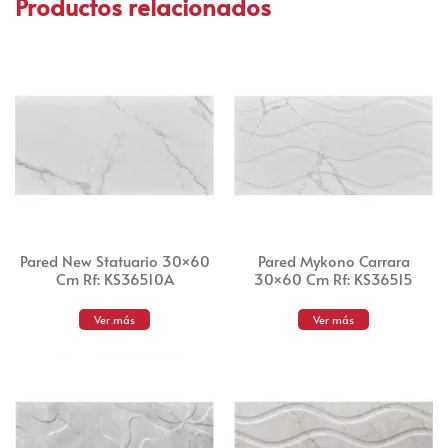
Productos relacionados
Pared New Statuario 30×60
Pared Mykono Carrara
Cm Rf: KS36510A
30×60 Cm Rf: KS36515
Ver más
Ver más