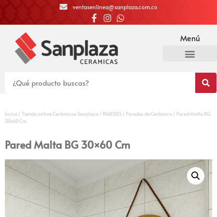
ventasenlinea@sanplaza.com.co
Menú
Inicio
/
Tienda online Cerámicas Sanplaza
/
PAREDES
/
Paredes de Cerámica
/ Pared Malta BG
30×60 Cm
Pared Malta BG 30×60 Cm