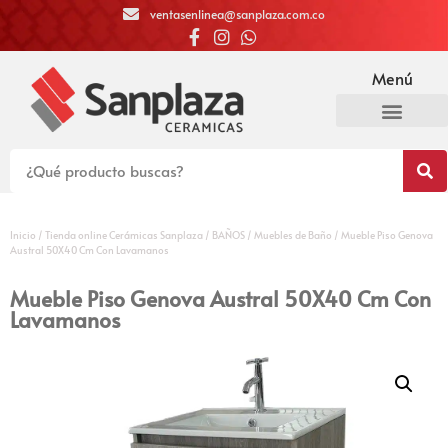
ventasenlinea@sanplaza.com.co
Menú
Inicio
/
Tienda online Cerámicas Sanplaza
/
BAÑOS
/
Muebles de Baño
/ Mueble Piso Genova
Austral 50X40 Cm Con Lavamanos
Mueble Piso Genova Austral 50X40 Cm Con
Lavamanos