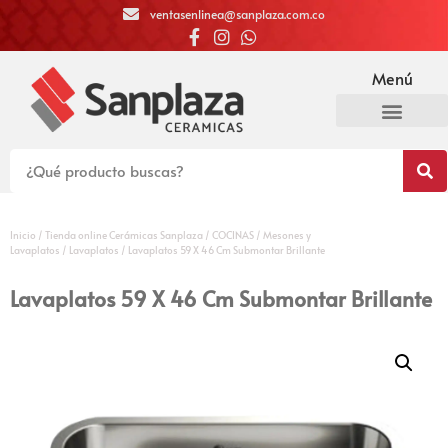
ventasenlinea@sanplaza.com.co
Menú
Inicio
/
Tienda online Cerámicas Sanplaza
/
COCINAS
/
Mesones y
Lavaplatos
/
Lavaplatos
/ Lavaplatos 59 X 46 Cm Submontar Brillante
Lavaplatos 59 X 46 Cm Submontar Brillante