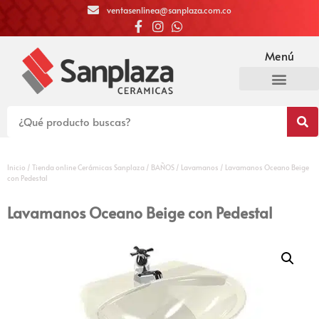
ventasenlinea@sanplaza.com.co
Menú
Inicio
/
Tienda online Cerámicas Sanplaza
/
BAÑOS
/
Lavamanos
/ Lavamanos Oceano Beige
con Pedestal
Lavamanos Oceano Beige con Pedestal