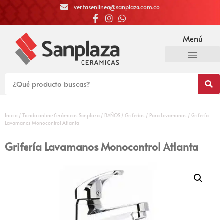
ventasenlinea@sanplaza.com.co
Menú
Inicio
/
Tienda online Cerámicas Sanplaza
/
BAÑOS
/
Griferías
/
Para Lavamanos
/ Grifería
Lavamanos Monocontrol Atlanta
Grifería Lavamanos Monocontrol Atlanta