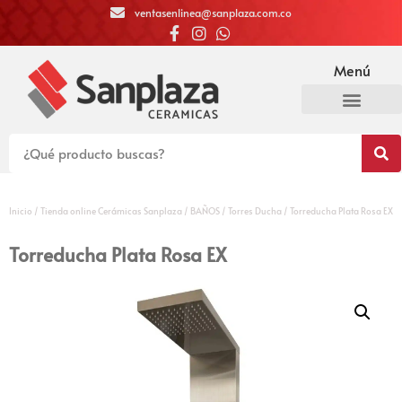
ventasenlinea@sanplaza.com.co
Menú
Inicio
/
Tienda online Cerámicas Sanplaza
/
BAÑOS
/
Torres Ducha
/ Torreducha Plata Rosa EX
Torreducha Plata Rosa EX