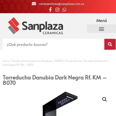
ventasenlinea@sanplaza.com.co
Menú
Inicio
/
Tienda online Cerámicas Sanplaza
/
BAÑOS
/
Torres Ducha
/ Torreducha Danubia
Dark Negra Rf. KM – 8070
Torreducha Danubia Dark Negra Rf. KM –
8070