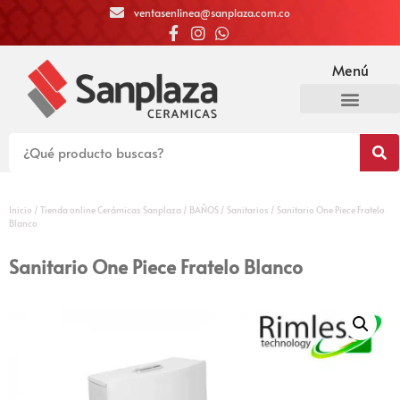
ventasenlinea@sanplaza.com.co
Menú
Inicio
/
Tienda online Cerámicas Sanplaza
/
BAÑOS
/
Sanitarios
/ Sanitario One Piece Fratelo
Blanco
Sanitario One Piece Fratelo Blanco